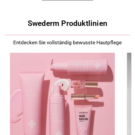
o
k
Swederm Produktlinien
o
Entdecken Sie vollständig bewusste Hautpflege
s
m
e
t
y
k
i