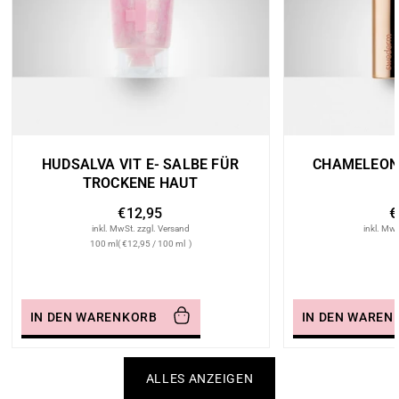
u
r
a
l
n
HUDSALVA VIT E- SALBE FÜR
CHAMELEON
TROCKENE HAUT
e
€12,95
€
i
inkl. MwSt. zzgl. Versand
inkl. MwS
100 ml
( €12,95
/
100 ml
)
d
e
IN DEN WARENKORB
IN DEN WAREN
r
ALLES ANZEIGEN
m