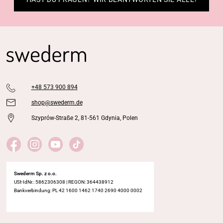
+48 573 900 894
shop@swederm.de
Szyprów-Straße 2, 81-561 Gdynia, Polen
Swederm Sp. z o.o.
USt-IdNr.: 5862306308 | REGON: 364438912
Bankverbindung: PL 42 1600 1462 1740 2690 4000 0002